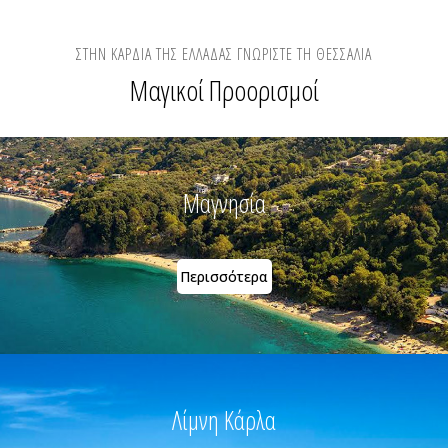
ΣΤΗΝ ΚΑΡΔΙΆ ΤΗΣ ΕΛΛΆΔΑΣ ΓΝΩΡΊΣΤΕ ΤΗ ΘΕΣΣΑΛΊΑ
Μαγικοί Προορισμοί
Μαγνησία
Περισσότερα
Λίμνη Κάρλα