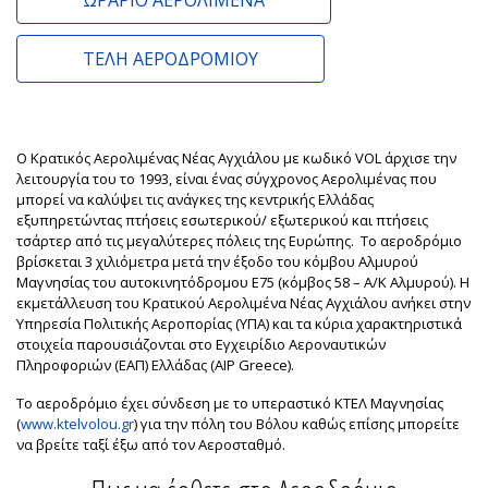
ΩΡΆΡΙΟ ΑΕΡΟΛΙΜΈΝΑ
ΤΈΛΗ ΑΕΡΟΔΡΟΜΊΟΥ
Ο Κρατικός Αερολιμένας Νέας Αγχιάλου με κωδικό VOL άρχισε την
λειτουργία του το 1993, είναι ένας σύγχρονος Αερολιμένας που
μπορεί να καλύψει τις ανάγκες της κεντρικής Ελλάδας
εξυπηρετώντας πτήσεις εσωτερικού/ εξωτερικού και πτήσεις
τσάρτερ από τις μεγαλύτερες πόλεις της Ευρώπης. Το αεροδρόμιο
βρίσκεται 3 χιλιόμετρα μετά την έξοδο του κόμβου Αλμυρού
Μαγνησίας του αυτοκινητόδρομου Ε75 (κόμβος 58 – Α/Κ Αλμυρού). Η
εκμετάλλευση του Κρατικού Αερολιμένα Νέας Αγχιάλου ανήκει στην
Υπηρεσία Πολιτικής Αεροπορίας (ΥΠΑ) και τα κύρια χαρακτηριστικά
στοιχεία παρουσιάζονται στο Εγχειρίδιο Αεροναυτικών
Πληροφοριών (ΕΑΠ) Ελλάδας (AIP Greece).
Το αεροδρόμιο έχει σύνδεση με το υπεραστικό ΚΤΕΛ Μαγνησίας
(
www.ktelvolou.gr
) για την πόλη του Βόλου καθώς επίσης μπορείτε
να βρείτε ταξί έξω από τον Αεροσταθμό.