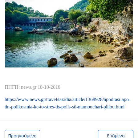
ΠΗΓΗ: news.gr 18-10-2018
https://www.news.gr/travel/taxidia/article/1368928/apodrasi-apo-
tin-polikosmia-ke-to-stres-tis-polis-sti-ntamouchari-piliou.html
Προηγούμενο
Επόμενο