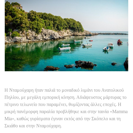
Η Νταμούχαρη ήταν παλιά το μοναδικό λιμάνι του Ανατολικού
Πηλίου, με μεγάλη εμπορική κίνηση. Αδιάψευστος μάρτυρας το
πέτρινο τελωνείο που παραμένει, θυμίζοντας άλλες εποχές. Η
μικρή πανέμορφη παραλία προβλήθηκε και στην ταινία «Mamma
Mia», καθώς γυρίσματα έγιναν εκτός από την Σκόπελο και τη
Σκιάθο και στην Νταμούχαρη.