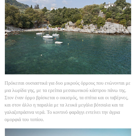
Πρόκειται ουσιαστικά για δυο μικρούς όρμους που ενώνονται με
μια λωρίδα γης, με τα ερείπια μεσαιωνικού κάστρου πάνω της.
Στον έναν όρμο βρίσκεται ο οικισμός, τα σπίτια και οι ταβέρνες,
και στον άλλο η παραλία με τα λευκά μεγάλα βότσαλα και τα
γαλαζοπράσινα νερά. Το κοντινό φαράγγι εντείνει την άγρια
ομορφιά του τοπίου.