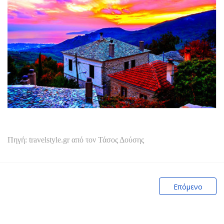
Πηγή: travelstyle.gr από τον Τάσος Δούσης
Επόμενο