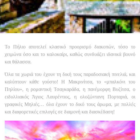
Το Πήλιο αποτελεί κλασικό προορισμό διακοπών, τόσο το
χειμώνα όσο και το καλοκαίρι, καθώς συνδυάζει ιδανικά βουνό
και θάλασσα.
Όλα τα χωριά του έχουν τη δική τους παραδοσιακή πινελιά, και
καλύπτουν κάθε γούστο! Η Μακρινίτσα, το «μπαλκόνι του
Πηλίου», η ρομαντική Τσαγκαράδα, η πανέμορφη Βυζίτσα, ο
ειδυλλιακός Άγιος Λαυρέντιος, η ολοζώντανη Πορταριά, οι
γραφικές Μηλιές… όλα έχουν το δικό τους άρωµα, µε πολλές
και διαφορετικές επιλογές σε διαμονή και διασκέδαση!